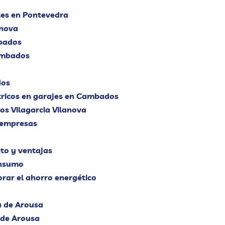
ales en Pontevedra
anova
mbados
ambados
dos
ctricos en garajes en Cambados
 Vilagarcia Vilanova
y empresas
to y ventajas
onsumo
rar el ahorro energético
a de Arousa
a de Arousa