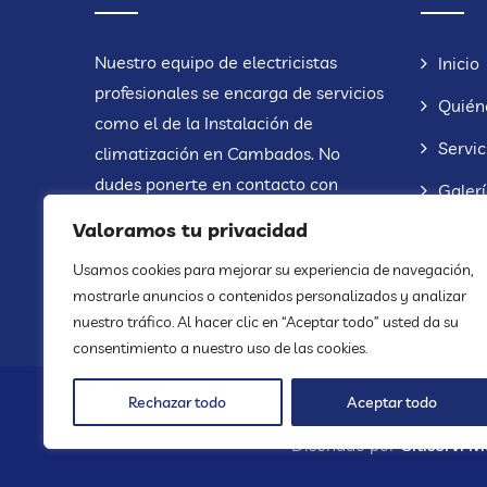
Nuestro equipo de electricistas
Inicio
profesionales se encarga de servicios
Quién
como el de la
Instalación de
Servic
climatización en Cambados
. No
dudes ponerte en contacto con
Galer
nosotros para solicitar presupuesto
Valoramos tu privacidad
Conta
sin compromiso.
Usamos cookies para mejorar su experiencia de navegación,
mostrarle anuncios o contenidos personalizados y analizar
nuestro tráfico. Al hacer clic en “Aceptar todo” usted da su
consentimiento a nuestro uso de las cookies.
Rechazar todo
Aceptar todo
© Copyright 2025 | Moelsa Enerxías |
Aviso lega
Diseñado por
Citiservi M