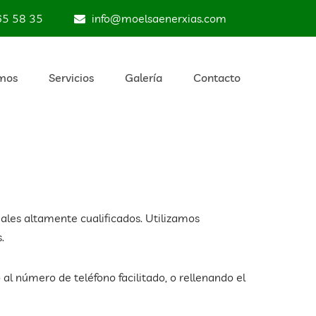
65 58 35
info@moelsaenerxias.com
mos
Servicios
Galería
Contacto
ales altamente cualificados. Utilizamos
.
al número de teléfono facilitado, o rellenando el