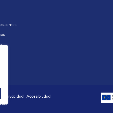
es somos
ios
ía
cto
l y Privacidad
|
Accesibilidad
edia